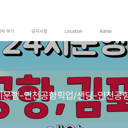
약 하기
공지사항
Location
Admin
시운행-인천공항픽업/샌딩-인천공