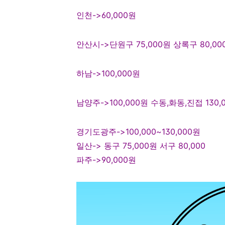
인천
->60,000
원
안산시
->단원구 75,000
원
상록구 80,0
하남
->100,000
원
남양주
->100,000
원 수동,화동,진접 130,
경기도광주
->100,000~130,000
원
일산
-> 동구 75,000
원 서구 80,000
파주
->90,000
원