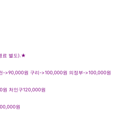
행료 별도
).
★
천
->90,000
원
구리
->100,000원
의정부
->100,000
원
0원 처인구120,000
원
0,000
원