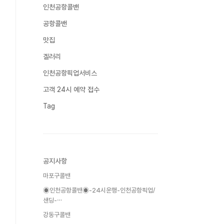
인천공항콜밴
공항콜밴
맛집
겔러리
인천공항픽업서비스
고객 24시 예약 접수
Tag
공지사항
마포구콜밴
◉인천공항콜밴◉-24시운행-인천공항픽업/
샌딩-⋯
강동구콜밴