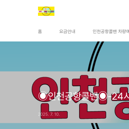
본문 바로가기
홈
요금안내
인천공항콜밴 차량예
◉인천공항콜밴◉-24
2025. 7. 10.