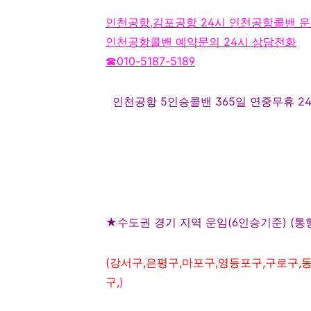
인천공항
,
김포공항
24
시 인천공항콜밴 
인천공항콜밴 예약문의
24
시 상담전화
☎
010-5187-5189
인천공항
5
인승콜밴
365
일 연중무휴
2
★
수도권 경기 지역 운임
(6
인승기준
) (
통
(
강서구
,은평구,
마포구
,영등포구,구로구,
구
,
)