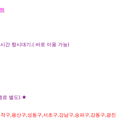
운행
4
시간 항시대기
.(
바로 이용 가능
)
행료 별도
).
★
동작구,
용산구
,
성동구
,서초구,강남구,송파구,강동구,
광진