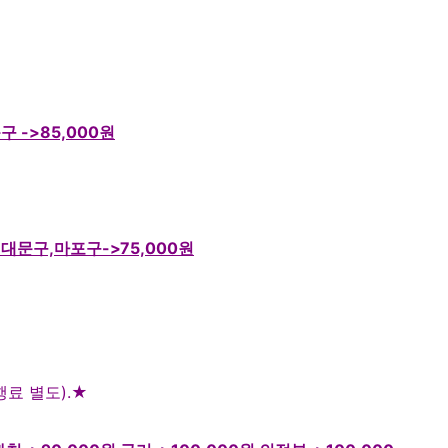
북구
->85,000원
대문구,마포구->75,000원
행료 별도
).
★