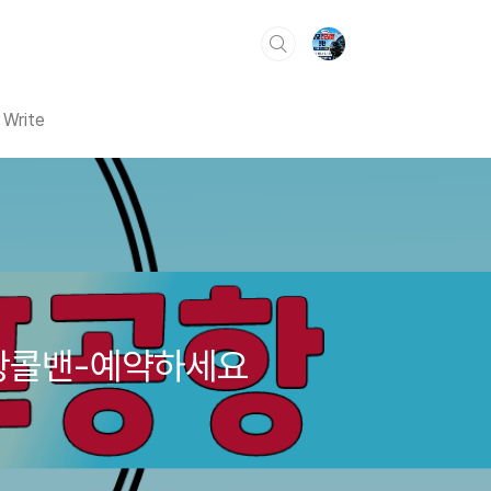
Write
항콜밴-예약하세요