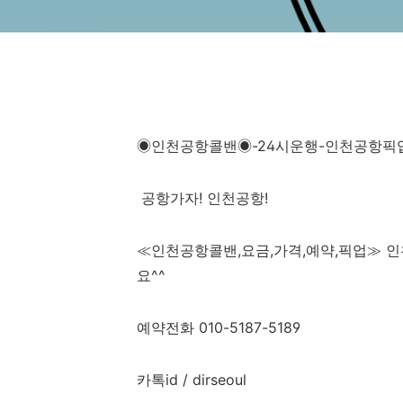
◉인천공항콜밴◉-24시운행-인천공항픽
공항가자
!
인천공항
!
≪
인천공항콜밴
,
요금
,
가격
,
예약,픽업
≫ 
요
^^
예약전화
010-5187-5189
카톡
id / dirseoul