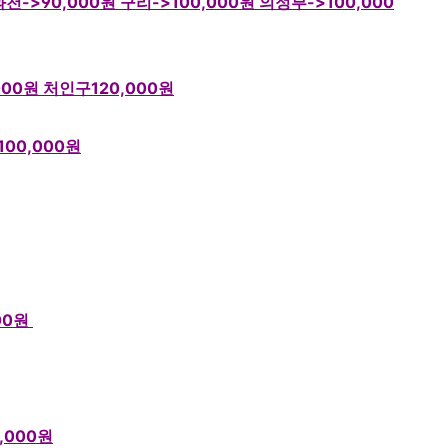
과천
->90,000
원
구리
->100,000원
의정부
->100,000
000원 처인구120,000
원
00,000
원
00원
,000원