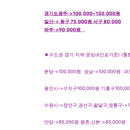
경기도광주
->100,000~130,000
원
일산
-> 동구 75,000
원 서구 80,000
파주
->90,000
원
★
수도권 경기 지역 운임
(6
인승기준
) (
통
분당
->100,000
원
성남
->100,000
원
과
용인시
->수지구100,000원 기흥구100,00
수원시
->장안구,권선구,팔달구,영통구->10
안양
->85,000
원
평촌
,
산본
->85,000
원