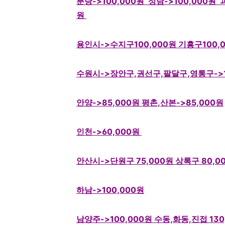
분당
->100,000
원
성남
->100,000
원
원
용인시
->수지구100,000원 기흥구100,
수원시
->장안구,권선구,팔달구,영통구->1
안양
->85,000
원
평촌
,
산본
->85,000
원
인천
->60,000
원
안산시
->단원구 75,000
원
상록구 80,0
하남
->100,000
원
남양주
->100,000
원 수동,화동,진접 130