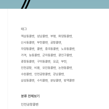
태그
역삼동콜밴
성남콜밴
부평
화양동콜밴
신사동콜밴
부천콜밴
공항콜밴
자양동콜밴
콜밴
중곡동콜밴
노유동콜밴
가격
능동콜밴
군자동콜밴
광진구콜밴
광장동콜밴
구의동콜밴
요금
부천
인천공항
비용
모진동콜밴
논현동콜밴
수원콜밴
인천공항콜밴
강남콜밴
삼성동콜밴
수지콜벤
분당콜밴
방역콜밴
분류 전체보기
인천공항콜벤