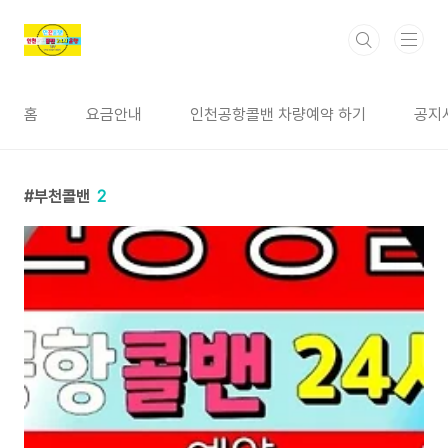
본문 바로가기
홈
요금안내
인천공항콜밴 차량예약 하기
공지
부천콜밴
2