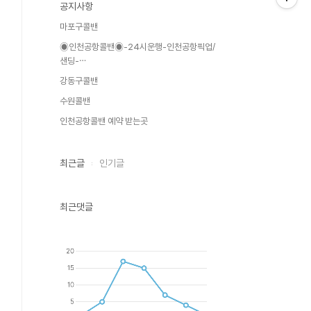
공지사항
마포구콜밴
◉인천공항콜밴◉-24시운행-인천공항픽업/
샌딩-⋯
강동구콜밴
수원콜밴
인천공항콜밴 예약 받는곳
최근글
인기글
최근댓글