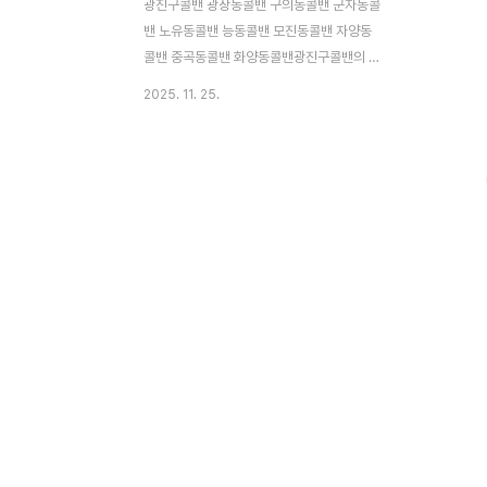
광진구콜밴 광장동콜밴 구의동콜밴 군자동콜
밴 노유동콜밴 능동콜밴 모진동콜밴 자양동
콜밴 중곡동콜밴 화양동콜밴광진구콜밴의 가
장 큰 장점은 인천공항 갈때 올때 편리 함이
2025. 11. 25.
예요.대중교통을 이용할 대는 시간이 많이 걸
리고 짐을 공항버스 타는곳까지 옮기기 힘들
수 있어요.하지만 인천공항콜밴을 이용하면
문앞에서 픽업하니까 매우 편리하죠.특히 공
항으로 가는길은 여유롭게 많은 짐을 실을 수
있어요.예약 방방법도 간단해요.전화나 인터
넷으로 쉽게 예약할 수 있어요.특히 24시간
문의 없이 문자로 예약하시면 문자로 확인 메
세지 보내 드립니다.요금은 광진구에서 인천
공항까지 90,000원 정도예요.이가격에 대
형 콜밴을 이용 할수 있으니 가족이나 친구들
과 함께 가기에도 참 좋은 선택 이예요.안전
과 친절한 서비스는 인천공항콜밴의 또 다..