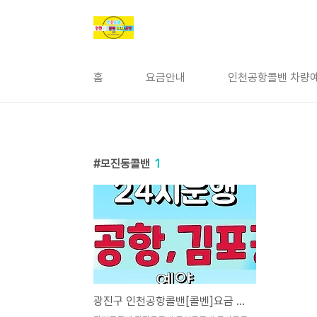
본문 바로가기
홈
요금안내
인천공항콜밴 차량예
모진동콜밴
1
광진구 인천공항콜밴[콜벤]요금 가격 비용