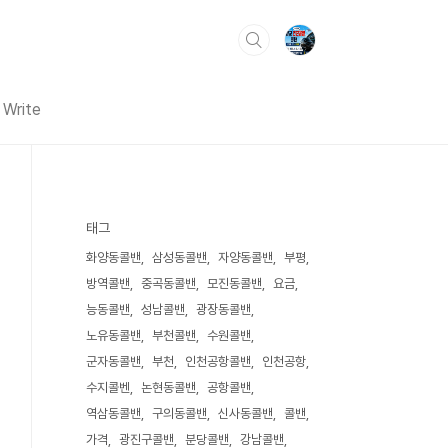
Write
태그
화양동콜밴
삼성동콜밴
자양동콜밴
부평
방역콜밴
중곡동콜밴
모진동콜밴
요금
능동콜밴
성남콜밴
광장동콜밴
노유동콜밴
부천콜밴
수원콜밴
군자동콜밴
부천
인천공항콜밴
인천공항
수지콜벤
논현동콜밴
공항콜밴
역삼동콜밴
구의동콜밴
신사동콜밴
콜밴
가격
광진구콜밴
분당콜밴
강남콜밴